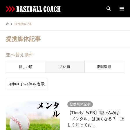
検索
提携媒体記事
提携媒体記事
並べ替え条件
新しい順
古い順
閲覧数順
4件中 1〜4件を表示
提携媒体記事
【Timely! WEB】追い込めば
「メンタル」は強くなる？ 正
しく知ってお…